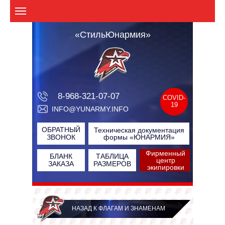
«СтильЮнармия»
8-968-321-07-07
COVID-
19
INFO@YUNARMY.INFO
ОБРАТНЫЙ
Техническая документация
ЗВОНОК
формы «ЮНАРМИЯ»
Фирменный
БЛАНК
ТАБЛИЦА
центр
ЗАКАЗА
РАЗМЕРОВ
экипировки
БЕСПЛАТНЫЙ ЗВОНОК ПО РОССИИ
НАЗАД К ФЛАГАМ И ЗНАМЕНАМ
ПРОИЗВОДСТВЕННАЯ КОМПАНИЯ