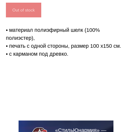
Out of stock
• материал полиэфирный шелк (100%
полиэстер),
• печать с одной стороны, размер 100 х150 см.
• с карманом под древко.
«СтильЮнармия» —