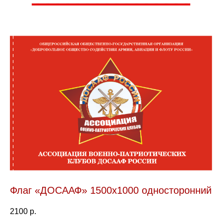
«СТИЛЬ ЮНАРМИЯ»
ГО
ЛАВНАЯ
КАТАЛОГ
КОМ
ОПЛАТА
ОПТ
КОНТАКТЫ
Флаг «ДОСААФ» 1500х1000 односторонний
2100
р.