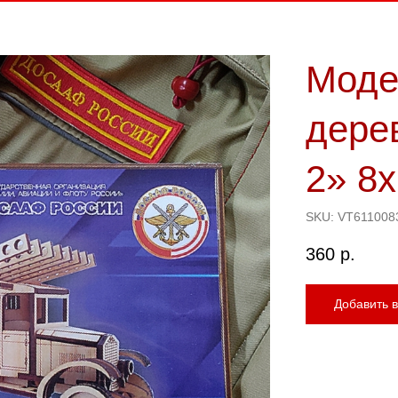
Моде
дере
2» 8
SKU:
VT611008
360
р.
Добавить в