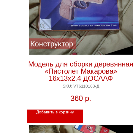
Модель для сборки деревянна
«Пистолет Макарова»
16х13х2,4 ДОСААФ
SKU:
VT6110163-Д
360
р.
Добавить в корзину