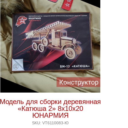
Модель для сборки деревянная
«Катюша 2» 8х10х20
ЮНАРМИЯ
SKU:
VT6110083-Ю