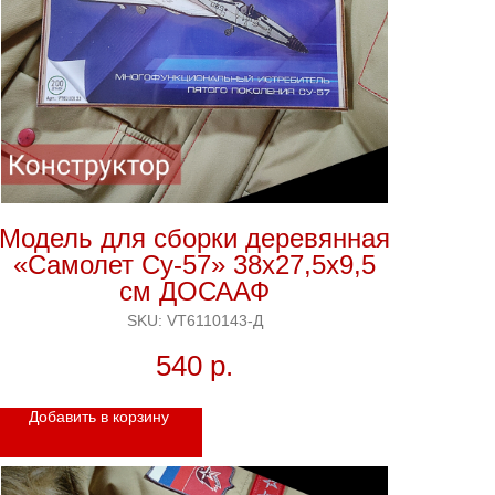
Модель для сборки деревянная
«Самолет Су-57» 38х27,5х9,5
см ДОСААФ
SKU:
VT6110143-Д
540
р.
Добавить в корзину