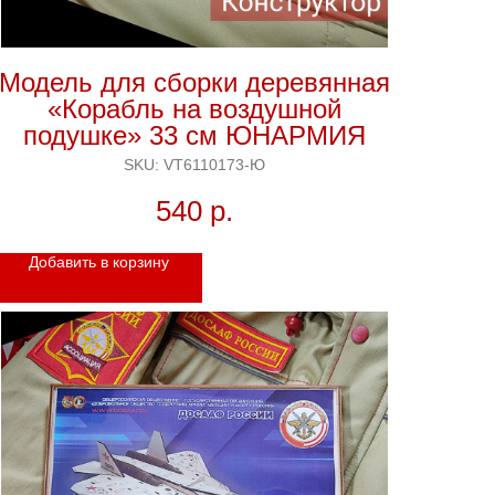
Модель для сборки деревянная
«Корабль на воздушной
подушке» 33 см ЮНАРМИЯ
SKU:
VT6110173-Ю
540
р.
Добавить в корзину