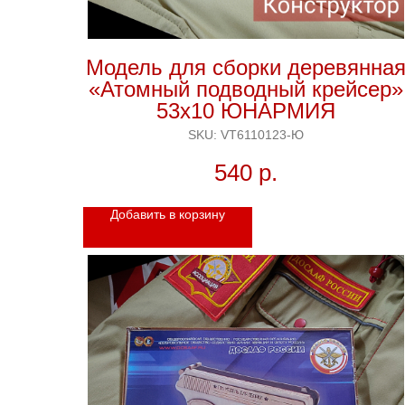
Модель для сборки деревянна
«Атомный подводный крейсер»
53х10 ЮНАРМИЯ
SKU:
VT6110123-Ю
540
р.
Добавить в корзину