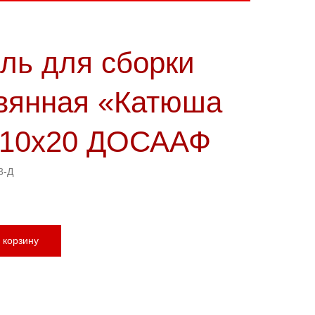
ль для сборки
БЕСПЛАТНЫЙ ЗВОНОК ПО РОССИИ
вянная «Катюша
INFO@YUNARMY.INFO
х10х20 ДОСААФ
3-Д
 корзину