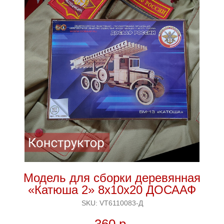
я
Модель для сборки деревянная
«Катюша 2» 8х10х20 ДОСААФ
SKU:
VT6110083-Д
360
р.