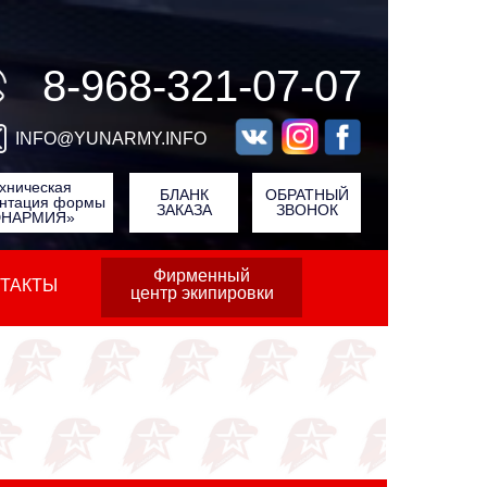
8-968-321-07-07
INFO@YUNARMY.INFO
хническая
БЛАНК
ОБРАТНЫЙ
нтация формы
ЗАКАЗА
ЗВОНОК
НАРМИЯ»
Фирменный
ТАКТЫ
центр экипировки