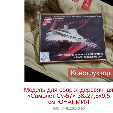
Модель для сборки деревянна
«Самолет Су-57» 38х27,5х9,5
см ЮНАРМИЯ
SKU:
VT6110143-Ю