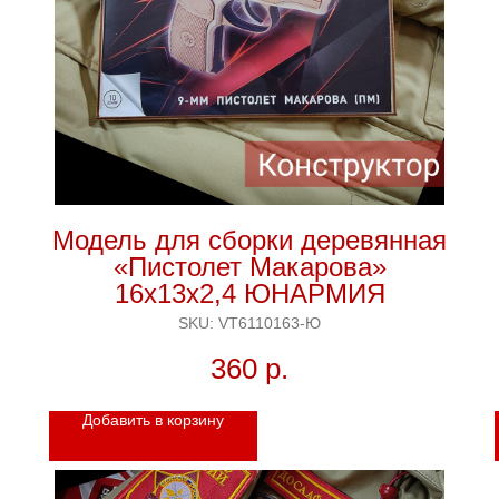
я
Модель для сборки деревянная
«Пистолет Макарова»
16х13х2,4 ЮНАРМИЯ
SKU:
VT6110163-Ю
360
р.
Добавить в корзину