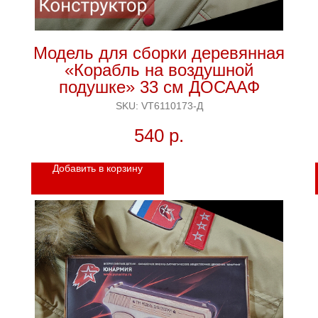
я
Модель для сборки деревянная
«Корабль на воздушной
подушке» 33 см ДОСААФ
SKU:
VT6110173-Д
540
р.
Добавить в корзину